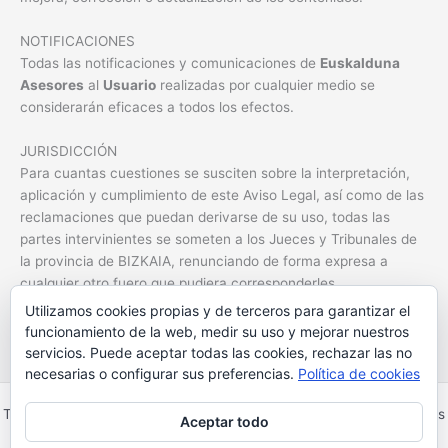
NOTIFICACIONES
Todas las notificaciones y comunicaciones de
Euskalduna
Asesores
al
Usuario
realizadas por cualquier medio se
considerarán eficaces a todos los efectos.
JURISDICCIÓN
Para cuantas cuestiones se susciten sobre la interpretación,
aplicación y cumplimiento de este Aviso Legal, así como de las
reclamaciones que puedan derivarse de su uso, todas las
partes intervinientes se someten a los Jueces y Tribunales de
la provincia de BIZKAIA, renunciando de forma expresa a
cualquier otro fuero que pudiera corresponderles.
Utilizamos cookies propias y de terceros para garantizar el
LEGISLACIÓN APLICABLE
funcionamiento de la web, medir su uso y mejorar nuestros
El presente Aviso Legal se rige por la normativa española
servicios. Puede aceptar todas las cookies, rechazar las no
vigente.
necesarias o configurar sus preferencias.
Política de cookies
Todos los derechos © 2026 Euskalduna Asesores | Funciona gracias
Aceptar todo
a
Tema Astra para WordPress