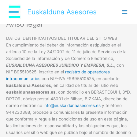
Ir
al
Euskalduna Asesores
contenido
Aviso legal
DATOS IDENTIFICATIVOS DEL TITULAR DEL SITIO WEB
En cumplimiento del deber de información estipulado en el
artículo 10 de la Ley 34/2002 de 11 de julio de Servicios de la
Sociedad de la Información y de Comercio Electrónico,
EUSKALDUNA ASESORES JURIDICO Y EMPRESA, S.L.
, con
NIF B95510525, inscrito en el
registro de operadores
intracomunitarios
con NIF-IVA ESB95510525, en adelante
Euskalduna Asesores
, en calidad de titular del sitio web
euskaldunaasesores.es
, con domicilio en BERASTEGUI 1, 3ºD,
DPTO9, código postal 48001 de Bilbao, BIZKAIA, dirección de
correo electrónico
info@euskaldunaasesores.es
y teléfono
944230388, procede a comunicarles la presente información
que conforma y regula las condiciones de uso en esta página,
las limitaciones de responsabilidad y las obligaciones que, los
usuarios del sitio web que se publica bajo el nombre de dominio