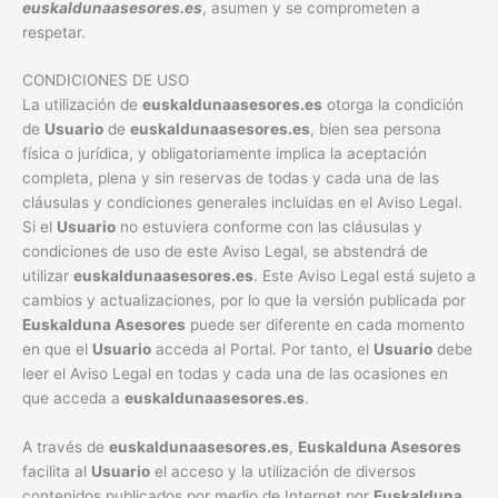
euskaldunaasesores.es
, asumen y se comprometen a
respetar.
CONDICIONES DE USO
La utilización de
euskaldunaasesores.es
otorga la condición
de
Usuario
de
euskaldunaasesores.es
, bien sea persona
física o jurídica, y obligatoriamente implica la aceptación
completa, plena y sin reservas de todas y cada una de las
cláusulas y condiciones generales incluidas en el Aviso Legal.
Si el
Usuario
no estuviera conforme con las cláusulas y
condiciones de uso de este Aviso Legal, se abstendrá de
utilizar
euskaldunaasesores.es
. Este Aviso Legal está sujeto a
cambios y actualizaciones, por lo que la versión publicada por
Euskalduna Asesores
puede ser diferente en cada momento
en que el
Usuario
acceda al Portal. Por tanto, el
Usuario
debe
leer el Aviso Legal en todas y cada una de las ocasiones en
que acceda a
euskaldunaasesores.es
.
A través de
euskaldunaasesores.es
,
Euskalduna Asesores
facilita al
Usuario
el acceso y la utilización de diversos
contenidos publicados por medio de Internet por
Euskalduna